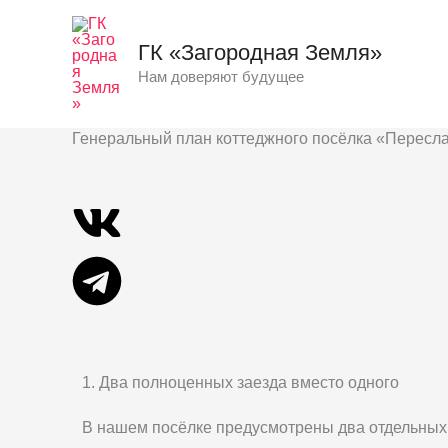
Перейти
к
ГК «Загородная Земля»
содержимому
Нам доверяют будущее
Генеральный план коттеджного посёлка «Пересл
Vk
Telegram
1. Два полноценных заезда вместо одного
В нашем посёлке предусмотрены два отдельных з