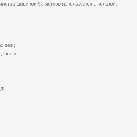
йства шириной 50 метров используется с пользой:
хники;
деревья.
д: