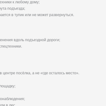
ехники к любому дому;
ута подъезда;
ается в тупик или не может развернуться.
енения вдоль подъездной дороги;
спецтехники.
 центре посёлка, а не «где осталось место».
лощадку;
еонаблюдения;
ли в лес.