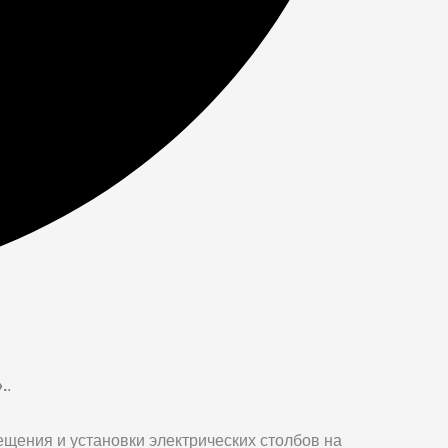
.
.
щения и установки электрических столбов на