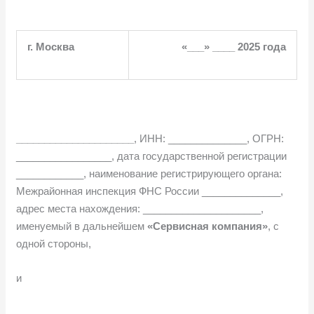
г.
Москва
«___»
____ 2025 года
_____________________
, ИНН: ______________, ОГРН:
_________________, дата государственной регистрации
____________, наименование регистрирующего органа:
Межрайонная инспекция ФНС России ______________,
адрес места нахождения: _____________________,
именуемый в дальнейшем
«Сервисная компания»
, с
одной стороны,
и
_________________,